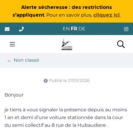
Gestion des traceurs
Alerte sécheresse
: des restrictions
s'appliquent
. Pour en savoir plus,
cliquez ici
.
Aller
EN
FR
DE
au
contenu
La Chapelle-des-Foug
Rec
Non classé
Publié le
27/01/2026
Bonjour
je tiens à vous signaler la présence depuis au moins
1 an et demi d’une voiture stationnée dans la cour
du semi collectif au 8 rue de la Hubaudiere .