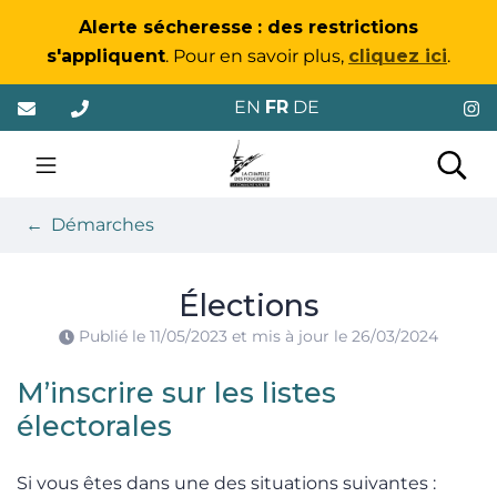
Gestion des traceurs
Alerte sécheresse
: des restrictions
s'appliquent
. Pour en savoir plus,
cliquez ici
.
Aller
EN
FR
DE
au
contenu
La Chapelle-des-Foug
Rec
Démarches
Élections
Publié le
11/05/2023
et mis à jour le
26/03/2024
M’inscrire sur les listes
électorales
Si vous êtes dans une des situations suivantes :