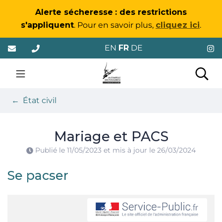
Gestion des traceurs
Alerte sécheresse
: des restrictions
s'appliquent
. Pour en savoir plus,
cliquez ici
.
Aller
EN
FR
DE
au
contenu
La Chapelle-des-Foug
Rec
État civil
Mariage et PACS
Publié le
11/05/2023
et mis à jour le
26/03/2024
Se pacser