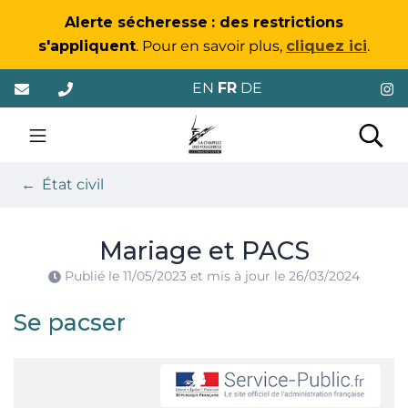
Gestion des traceurs
Alerte sécheresse
: des restrictions
s'appliquent
. Pour en savoir plus,
cliquez ici
.
Aller
EN
FR
DE
au
contenu
La Chapelle-des-Foug
Rec
État civil
Mariage et PACS
Publié le
11/05/2023
et mis à jour le
26/03/2024
Se pacser