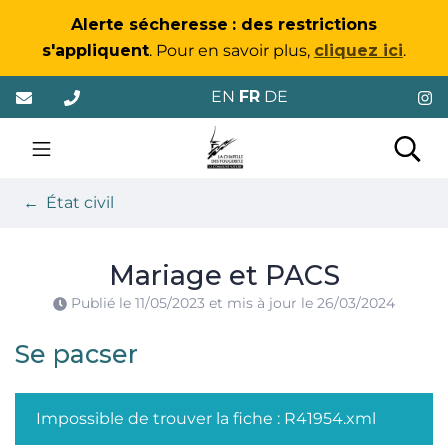
Gestion des traceurs
Alerte sécheresse
: des restrictions
s'appliquent
. Pour en savoir plus,
cliquez ici
.
Aller
EN
FR
DE
au
contenu
La Chapelle-des-Foug
Rec
État civil
Mariage et PACS
Publié le
11/05/2023
et mis à jour le
26/03/2024
Se pacser
Impossible de trouver la fiche : R41954.xml