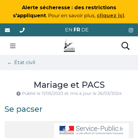
Gestion des traceurs
Alerte sécheresse
: des restrictions
s'appliquent
. Pour en savoir plus,
cliquez ici
.
Aller
EN
FR
DE
au
contenu
La Chapelle-des-Foug
Rec
État civil
Mariage et PACS
Publié le
11/05/2023
et mis à jour le
26/03/2024
Se pacser