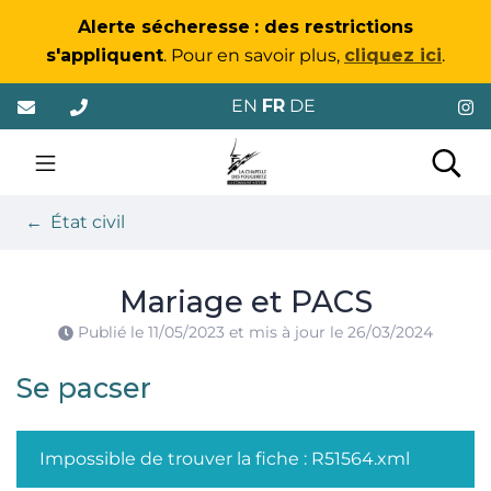
Gestion des traceurs
Alerte sécheresse
: des restrictions
s'appliquent
. Pour en savoir plus,
cliquez ici
.
Aller
EN
FR
DE
au
contenu
La Chapelle-des-Foug
Rec
État civil
Mariage et PACS
Publié le
11/05/2023
et mis à jour le
26/03/2024
Se pacser
Impossible de trouver la fiche : R51564.xml