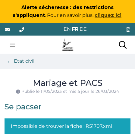
Gestion des traceurs
Alerte sécheresse
: des restrictions
s'appliquent
. Pour en savoir plus,
cliquez ici
.
Aller
EN
FR
DE
au
contenu
La Chapelle-des-Foug
Rec
État civil
Mariage et PACS
Publié le
11/05/2023
et mis à jour le
26/03/2024
Se pacser
Impossible de trouver la fiche : R51707.xml