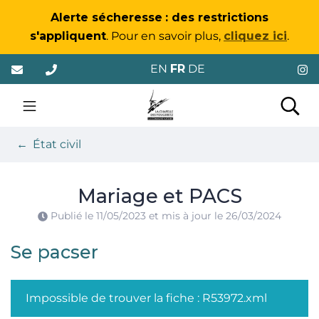
Gestion des traceurs
Alerte sécheresse
: des restrictions
s'appliquent
. Pour en savoir plus,
cliquez ici
.
Aller
EN
FR
DE
au
contenu
La Chapelle-des-Foug
Rec
État civil
Mariage et PACS
Publié le
11/05/2023
et mis à jour le
26/03/2024
Se pacser
Impossible de trouver la fiche : R53972.xml