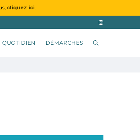
us,
cliquez ici
.
 QUOTIDIEN
DÉMARCHES
RECHERCHE
FERMER