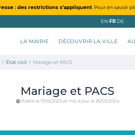
resse
: des restrictions s'appliquent
. Pour en savoir pl
EN
FR
DE
LA MAIRIE
DÉCOUVRIR LA VILLE
AU
État civil
Mariage et PACS
Mariage et PACS
Publié le
11/05/2023
et mis à jour le
26/03/2024