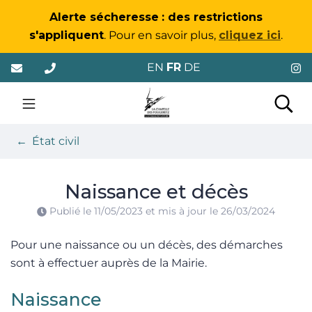
Gestion des traceurs
Alerte sécheresse
: des restrictions
s'appliquent
. Pour en savoir plus,
cliquez ici
.
Aller
EN
FR
DE
au
contenu
La Chapelle-des-Foug
Rec
État civil
Naissance et décès
Publié le
11/05/2023
et mis à jour le
26/03/2024
Pour une naissance ou un décès, des démarches
sont à effectuer auprès de la Mairie.
Naissance