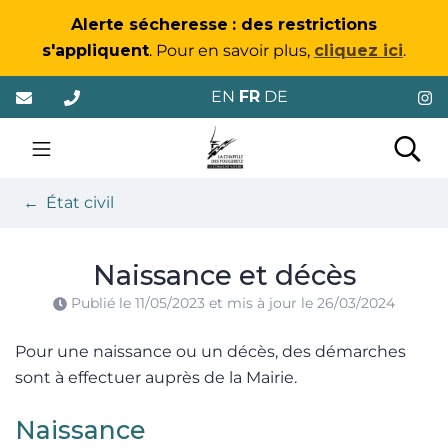
Gestion des traceurs
Alerte sécheresse
: des restrictions
s'appliquent
. Pour en savoir plus,
cliquez ici
.
Aller
EN
FR
DE
au
contenu
La Chapelle-des-Foug
Rec
État civil
Naissance et décès
Publié le
11/05/2023
et mis à jour le
26/03/2024
Pour une naissance ou un décès, des démarches
sont à effectuer auprès de la Mairie.
Naissance