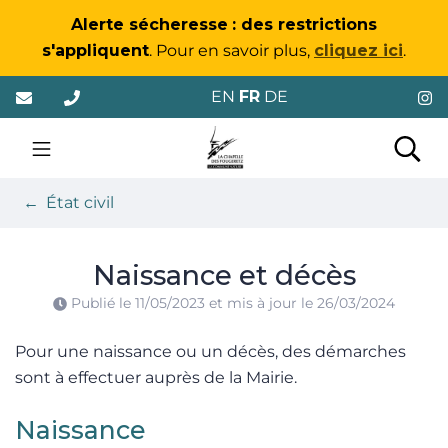
Gestion des traceurs
Alerte sécheresse
: des restrictions
s'appliquent
. Pour en savoir plus,
cliquez ici
.
Aller
EN
FR
DE
au
contenu
La Chapelle-des-Foug
Rec
État civil
Naissance et décès
Publié le
11/05/2023
et mis à jour le
26/03/2024
Pour une naissance ou un décès, des démarches
sont à effectuer auprès de la Mairie.
Naissance