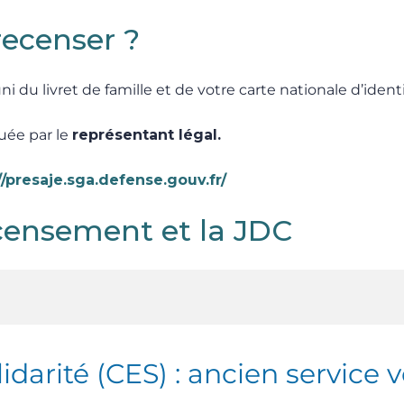
ecenser ?
i du livret de famille et de votre carte nationale d’identi
uée par le
représentant légal.
//presaje.sga.defense.gouv.fr/
ecensement et la JDC
darité (CES) : ancien service 