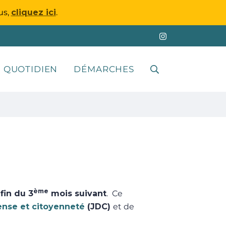
us,
cliquez ici
.
 QUOTIDIEN
DÉMARCHES
RECHERCHE
FERMER
ème
 fin du 3
mois suivant
. Ce
ense et citoyenneté
(JDC)
et de