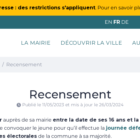
resse
: des restrictions s'appliquent
. Pour en savoir pl
EN
FR
DE
LA MAIRIE
DÉCOUVRIR LA VILLE
AU
Recensement
Recensement
Publié le
11/05/2023
et mis à jour le
26/03/2024
r
auprès de sa mairie
entre la date de ses 16 ans et la
 convoquer le jeune pour qu’il effectue la
journée déf
es électorales
de la commune à sa majorité.