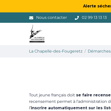
Gestion des traceurs
Alerte séche
Aller
Nous contacter
02 99 13 13 13
au
contenu
La Chapelle-des-Fougeretz
La Chapelle-des-Fougeretz
Démarches
Tout jeune français doit
se faire recense
recensement permet à l’administration de
l’
inscrire automatiquement sur les list