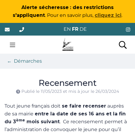
Gestion des traceurs
Alerte sécheresse
: des restrictions
s'appliquent
. Pour en savoir plus,
cliquez ici
.
Aller
EN
FR
DE
au
contenu
La Chapelle-des-Foug
Rec
Démarches
Recensement
Publié le
11/05/2023
et mis à jour le
26/03/2024
Tout jeune français doit
se faire recenser
auprès
de sa mairie
entre la date de ses 16 ans et la fin
ème
du 3
mois suivant
. Ce recensement permet à
l’administration de convoquer le jeune pour qu’il