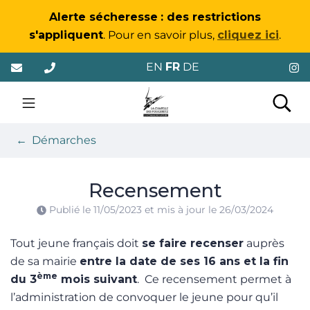
Gestion des traceurs
Alerte sécheresse
: des restrictions
s'appliquent
. Pour en savoir plus,
cliquez ici
.
Aller
EN
FR
DE
au
contenu
La Chapelle-des-Foug
Rec
Démarches
Recensement
Publié le
11/05/2023
et mis à jour le
26/03/2024
Tout jeune français doit
se faire recenser
auprès
de sa mairie
entre la date de ses 16 ans et la fin
ème
du 3
mois suivant
. Ce recensement permet à
l’administration de convoquer le jeune pour qu’il